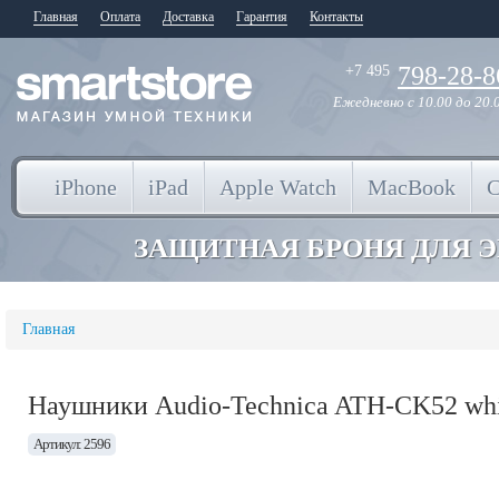
Главная
Оплата
Доставка
Гарантия
Контакты
798-28-8
+7 495
Ежедневно
с 10.00 до 20.
iPhone
iPad
Apple Watch
MacBook
ЗАЩИТНАЯ БРОНЯ ДЛЯ 
Главная
Наушники Audio-Technica ATH-CK52 whi
Артикул: 2596