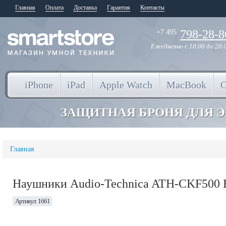
Главная
Оплата
Доставка
Гарантия
Контакты
798-28-8
+7 495
Ежедневно
с 10.00 до 20.
iPhone
iPad
Apple Watch
MacBook
ЗАЩИТНАЯ БРОНЯ ДЛЯ 
Главная
Наушники Audio-Technica ATH-CKF500
Артикул: 1661