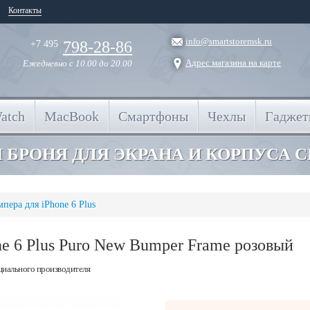
Контакты
info@smartstoremsk.ru
798-28-86
+7 495
Адрес магазина на карте
Ежедневно
с 10.00 до 20.00
atch
MacBook
Смартфоны
Чехлы
Гадже
 БРОНЯ ДЛЯ ЭКРАНА И КОРПУСА 
мпера для iPhone 6 Plus
ne 6 Plus Puro New Bumper Frame розовый
циального производителя