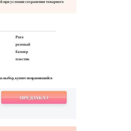
ей при условии сохранения товарного
Puro
розовый
бампер
пластик
на выбор, купите понравившийся
ПРЕДЗАКАЗ