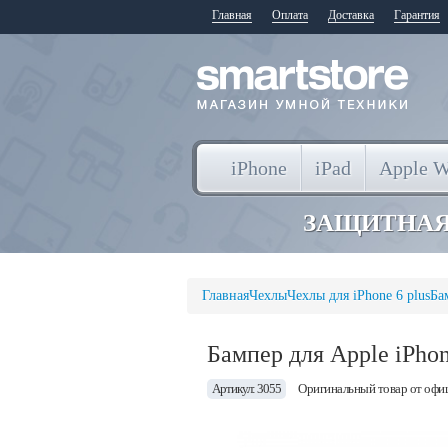
Главная
Оплата
Доставка
Гарантия
iPhone
iPad
Apple W
ЗАЩИТНАЯ
Главная
Чехлы
Чехлы для iPhone 6 plus
Ба
Бампер для Apple iPho
Артикул: 3055
Оригинальный товар от офи