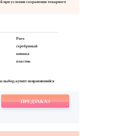
ей при условии сохранения товарного
Puro
серебряный
книжка
пластик
на выбор, купите понравившийся
ПРЕДЗАКАЗ