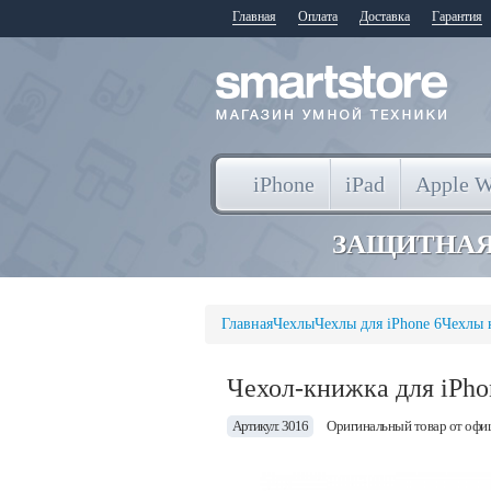
Главная
Оплата
Доставка
Гарантия
iPhone
iPad
Apple W
ЗАЩИТНАЯ
Главная
Чехлы
Чехлы для iPhone 6
Чехлы 
Чехол-книжка для iPhon
Артикул: 3016
Оригинальный товар от офи