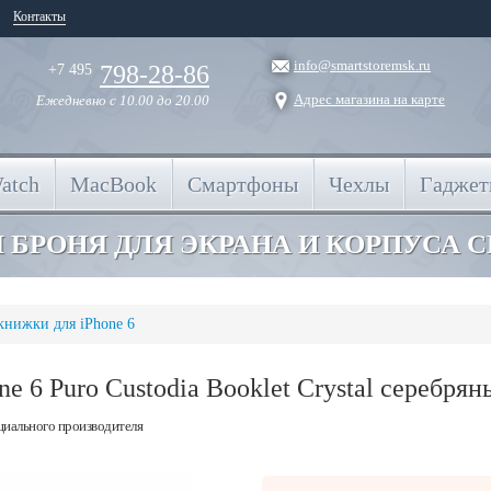
Контакты
info@smartstoremsk.ru
798-28-86
+7 495
Адрес магазина на карте
Ежедневно
с 10.00 до 20.00
atch
MacBook
Смартфоны
Чехлы
Гадже
 БРОНЯ ДЛЯ ЭКРАНА И КОРПУСА 
книжки для iPhone 6
e 6 Puro Custodia Booklet Crystal серебрян
циального производителя