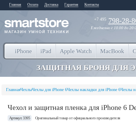
Главная
Оплата
Доставка
Гарантия
Контакты
798-28-8
+7 495
Ежедневно
с 10.00 до 20.
iPhone
iPad
Apple Watch
MacBook
ЗАЩИТНАЯ БРОНЯ ДЛЯ 
Главная
Чехлы
Чехлы для iPhone 6
Чехлы накладки для iPhone 6
Чехлы н
Чехол и защитная пленка для iPhone 6 D
Артикул: 3395
Оригинальный товар от официального производителя