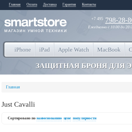
Главная
Оплата
Доставка
Гарантия
Контакты
798-28-8
+7 495
Ежедневно
с 10.00 до 20.
iPhone
iPad
Apple Watch
MacBook
ЗАЩИТНАЯ БРОНЯ ДЛЯ 
Главная
Just Cavalli
Сортировано по
наименованию
цене
популярности