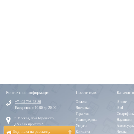
Контактная информация
Посетителю
Каталог 
+7 495 798-28-86
Оплата
iPhone
Ежедневно с 10.00 до 20.00
Доставка
iPad
Гарантия
Смартфон
г. Москва, пр-т Буденного,
Техподдержка
Наушники
д.53
Как проехать?
Услуги
Аксессуар
Подписка на рассылку
Контакты
Чехлы