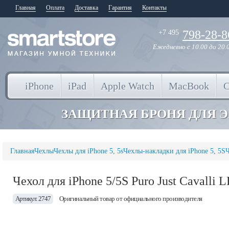
Главная
Оплата
Доставка
Гарантия
Контакты
798-28-8
+7 495
Ежедневно
с 10.00 до 20.
iPhone
iPad
Apple Watch
MacBook
ЗАЩИТНАЯ БРОНЯ ДЛЯ 
Главная
Чехлы
Чехлы для iPhone 5, 5s
Чехлы-накладки для iPhone 5, 5S
Ч
Чехол для iPhone 5/5S Puro Just Caval
Артикул: 2747
Оригинальный товар от официального производителя