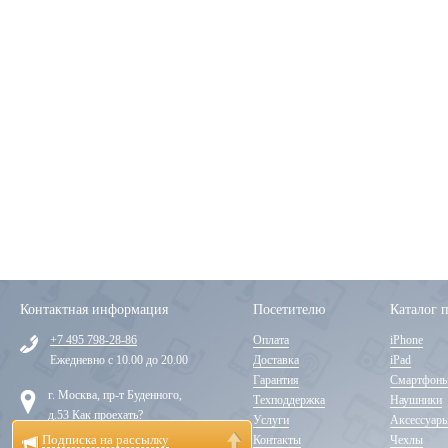
Контактная информация
Посетителю
Каталог 
+7 495 798-28-86
Оплата
iPhone
Ежедневно с 10.00 до 20.00
Доставка
iPad
Гарантия
Смартфон
г. Москва, пр-т Буденного,
Техподдержка
Наушники
д.53
Как проехать?
Услуги
Аксессуар
Подписка на рассылку
Контакты
Чехлы