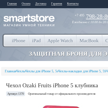
Главная
Оплата
Доставка
Гарантия
Контакты
798-28-8
+7 495
Ежедневно
с 10.00 до 20.
iPhone
iPad
Apple Watch
MacBook
ЗАЩИТНАЯ БРОНЯ ДЛЯ 
Главная
Чехлы
Чехлы для iPhone 5, 5s
Чехлы-накладки для iPhone 5, 5S
Ч
Чехол Ozaki Fruits iPhone 5 клубника
Артикул: 1370
Оригинальный товар от официального производителя