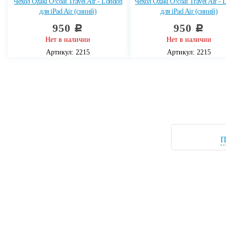
Чехол Ozaki O!coat Travel Air - London
Чехол Ozaki O!coat Travel Air -
для iPad Air (синий)
для iPad Air (синий)
950
950
c
c
Нет в наличии
Нет в наличии
Артикул: 2215
Артикул: 2215
П