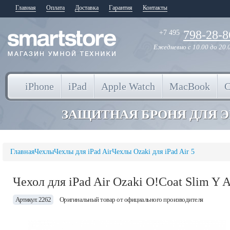
Главная
Оплата
Доставка
Гарантия
Контакты
798-28-8
+7 495
Ежедневно
с 10.00 до 20.
iPhone
iPad
Apple Watch
MacBook
ЗАЩИТНАЯ БРОНЯ ДЛЯ 
Главная
Чехлы
Чехлы для iPad Air
Чехлы Ozaki для iPad Air 5
Чехол для iPad Air Ozaki O!Coat Slim Y 
Артикул: 2262
Оригинальный товар от официального производителя