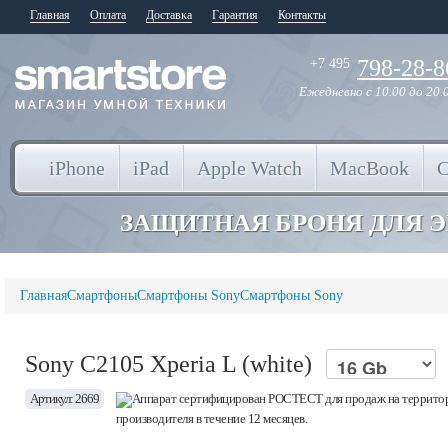
Главная
Оплата
Доставка
Гарантия
Контакты
798-28-8
+7 495
Ежедневно
с 10.00 до 20.
iPhone
iPad
Apple Watch
MacBook
ЗАЩИТНАЯ БРОНЯ ДЛЯ 
Главная
Смартфоны
Смартфоны Sony
Смартфоны Sony
Sony C2105 Xperia L (white)
Артикул: 2669
Аппарат сертифицирован РОСТЕСТ для продаж на территор
производителя в течение 12 месяцев.