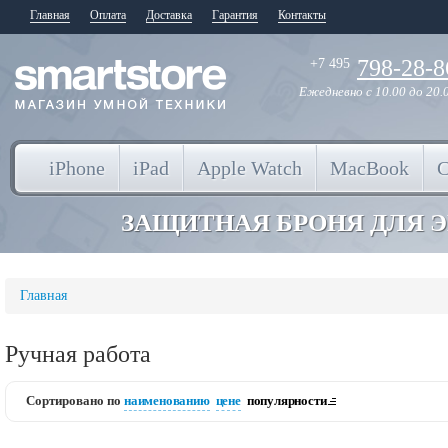
Главная
Оплата
Доставка
Гарантия
Контакты
798-28-8
+7 495
Ежедневно
с 10.00 до 20.
iPhone
iPad
Apple Watch
MacBook
ЗАЩИТНАЯ БРОНЯ ДЛЯ 
Главная
Ручная работа
Сортировано по
наименованию
цене
популярности