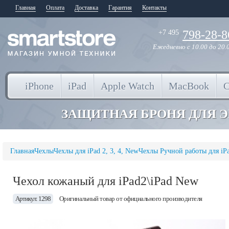
Главная
Оплата
Доставка
Гарантия
Контакты
798-28-8
+7 495
Ежедневно
с 10.00 до 20.
iPhone
iPad
Apple Watch
MacBook
ЗАЩИТНАЯ БРОНЯ ДЛЯ 
Главная
Чехлы
Чехлы для iPad 2, 3, 4, New
Чехлы Ручной работы для iPa
Чехол кожаный для iPad2\iPad New
Артикул: 1298
Оригинальный товар от официального производителя