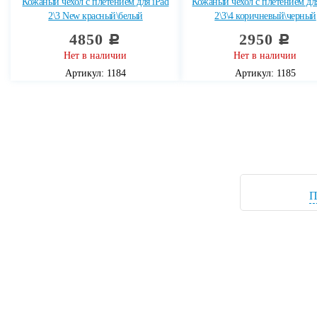
Кожаный чехол с плетением для iPad
Кожаный чехол с плетением дл
2\3 New красный\белый
2\3\4 коричневый\черный
4850
2950
c
c
Нет в наличии
Нет в наличии
Артикул: 1184
Артикул: 1185
П