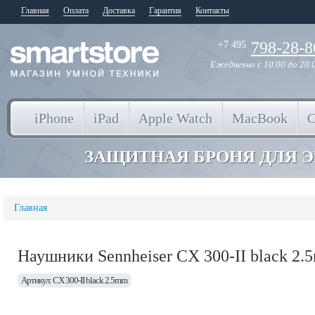
Главная
Оплата
Доставка
Гарантия
Контакты
798-28-8
+7 495
Ежедневно
с 10.00 до 20.
iPhone
iPad
Apple Watch
MacBook
ЗАЩИТНАЯ БРОНЯ ДЛЯ 
Главная
Наушники Sennheiser CX 300-II black 2
Артикул: CX 300-II black 2.5mm