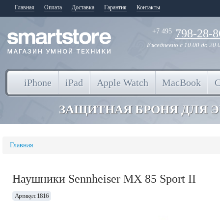
Главная
Оплата
Доставка
Гарантия
Контакты
798-28-8
+7 495
Ежедневно
с 10.00 до 20.
iPhone
iPad
Apple Watch
MacBook
ЗАЩИТНАЯ БРОНЯ ДЛЯ 
Главная
Наушники Sennheiser MX 85 Sport II
Артикул: 1816