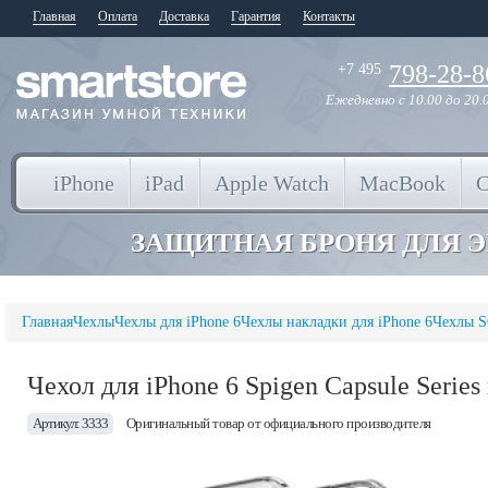
Главная
Оплата
Доставка
Гарантия
Контакты
798-28-8
+7 495
Ежедневно
с 10.00 до 20.
iPhone
iPad
Apple Watch
MacBook
ЗАЩИТНАЯ БРОНЯ ДЛЯ 
Главная
Чехлы
Чехлы для iPhone 6
Чехлы накладки для iPhone 6
Чехлы 
Чехол для iPhone 6 Spigen Capsule Serie
Артикул: 3333
Оригинальный товар от официального производителя