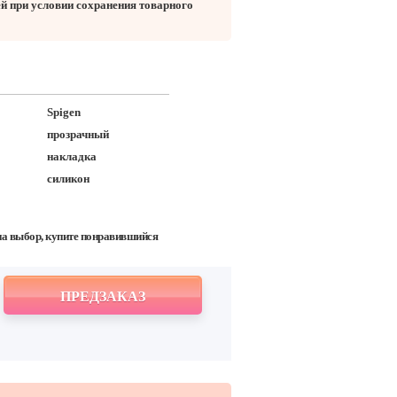
ей при условии сохранения товарного
Spigen
прозрачный
накладка
силикон
на выбор, купите понравившийся
ПРЕДЗАКАЗ