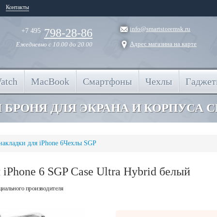
Контакты
info@smartstoremsk.ru
798-28-86
+7 495
Адрес магазина на карте
Ежедневно
с 10.00 до 20.00
atch
MacBook
Смартфоны
Чехлы
Гадже
 БРОНЯ ДЛЯ ЭКРАНА И КОРПУСА 
накладки для iPhone 6
Чехлы SGP
iPhone 6 SGP Case Ultra Hybrid белый
циального производителя