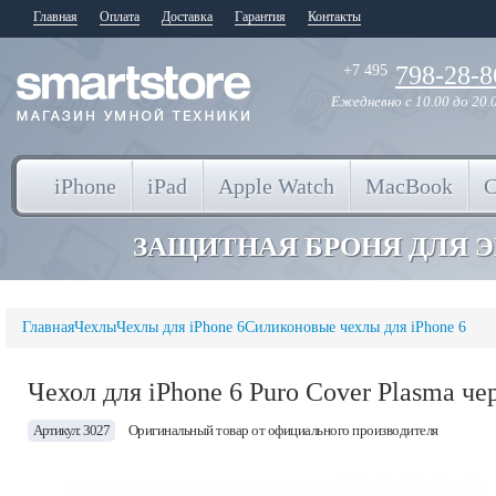
Главная
Оплата
Доставка
Гарантия
Контакты
798-28-8
+7 495
Ежедневно
с 10.00 до 20.
iPhone
iPad
Apple Watch
MacBook
ЗАЩИТНАЯ БРОНЯ ДЛЯ 
Главная
Чехлы
Чехлы для iPhone 6
Силиконовые чехлы для iPhone 6
Чехол для iPhone 6 Puro Cover Plasma ч
Артикул: 3027
Оригинальный товар от официального производителя