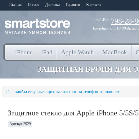
Главная
Оплата
Доставка
Гарантия
Контакты
798-28-8
+7 495
Ежедневно
с 10.00 до 20.
iPhone
iPad
Apple Watch
MacBook
ЗАЩИТНАЯ БРОНЯ ДЛЯ 
Главная
Аксессуары
Защитные пленки на телефон и планшет
Защитное стекло для Apple iPhone 5/5S/
Артикул: 2929