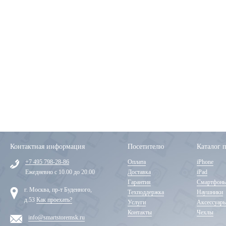
Контактная информация
Посетителю
Каталог 
+7 495 798-28-86
Оплата
iPhone
Ежедневно с 10.00 до 20.00
Доставка
iPad
Гарантия
Смартфон
г. Москва, пр-т Буденного,
Техподдержка
Наушники
д.53
Как проехать?
Услуги
Аксессуар
Контакты
Чехлы
info@smartstoremsk.ru