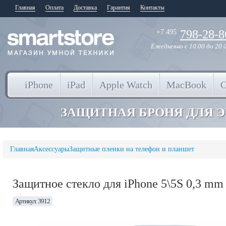
Главная
Оплата
Доставка
Гарантия
Контакты
798-28-8
+7 495
Ежедневно
с 10.00 до 20.
iPhone
iPad
Apple Watch
MacBook
ЗАЩИТНАЯ БРОНЯ ДЛЯ 
Главная
Аксессуары
Защитные пленки на телефон и планшет
Защитное стекло для iPhone 5\5S 0,3 mm
Артикул: 3912