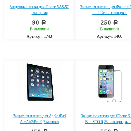
Защитная пленка для iPhone 5\5S\5C
Защитная пленка для iPad mini\
глянцевая
mini Retina глянцевая
90
250
c
c
В наличии
В наличии
Артикул: 1743
Артикул: 1466
Защитная пленка для Apple iPad
Защитное стекло для iPhone 6 
Air/Air2/Pro 9,7 матовая
BoraSCO 0,26 mm прозрачн