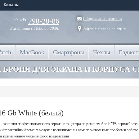
Контакты
info@smartstoremsk.ru
798-28-86
+7 495
Адрес магазина на карте
Ежедневно
с 10.00 до 20.00
atch
MacBook
Смартфоны
Чехлы
Гадже
 БРОНЯ ДЛЯ ЭКРАНА И КОРПУСА 
 16 Gb White (белый)
– гарантия профессионального сервисного центра по ремонту Apple "PS-сервис" в теч
 гарантийный ремонт в случае возникновения самопроизвольных проблем в работе 
, причинением механичского воздействия.