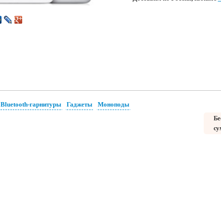
Bluetooth-гарнитуры
Гаджеты
Моноподы
Бе
су