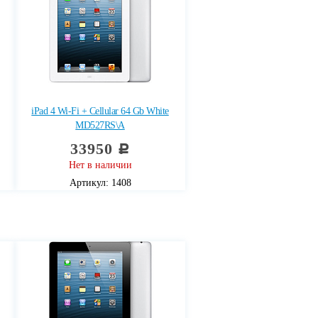
iPad 4 Wi-Fi + Cellular 64 Gb White
MD527RS\A
33950
c
Нет в наличии
Артикул: 1408