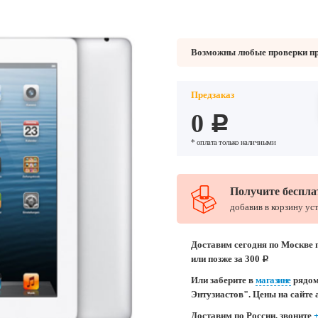
Возможны любые проверки при
Предзаказ
0
c
* оплата только наличными
Получите беспла
добавив в корзину ус
Доставим сегодня по Москве п
или позже за 300
c
Или заберите в
магазине
рядом
Энтузиастов". Цены на сайте 
Доставим по России, звоните
+