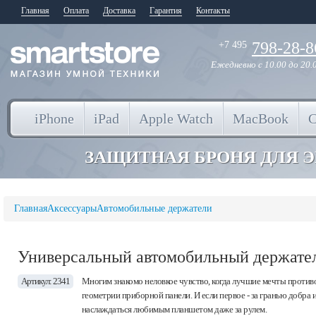
Главная
Оплата
Доставка
Гарантия
Контакты
798-28-8
+7 495
Ежедневно
с 10.00 до 20.
iPhone
iPad
Apple Watch
MacBook
ЗАЩИТНАЯ БРОНЯ ДЛЯ 
Главная
Аксессуары
Автомобильные держатели
Универсальный автомобильный держател
Артикул: 2341
Многим знакомо неловкое чувство, когда лучшие мечты противо
геометрии приборной панели. И если первое - за гранью добра
наслаждаться любимым планшетом даже за рулем.