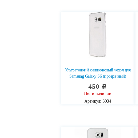
Ультратонкий силиконовый чехол для
Samsung Galaxy S6 (прозрачный)
450
c
Нет в наличии
Артикул: 3934