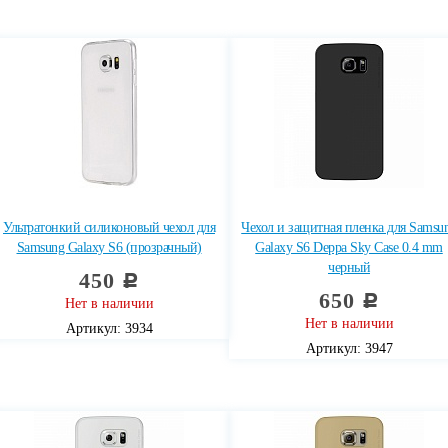
Ультратонкий силиконовый чехол для
Чехол и защитная пленка для Samsu
Samsung Galaxy S6 (прозрачный)
Galaxy S6 Deppa Sky Case 0.4 mm
черный
450
c
650
c
Нет в наличии
Нет в наличии
Артикул: 3934
Артикул: 3947