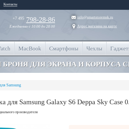
Контакты
info@smartstoremsk.ru
798-28-86
+7 495
Адрес магазина на карте
Ежедневно
с 10.00 до 20.00
atch
MacBook
Смартфоны
Чехлы
Гадже
 БРОНЯ ДЛЯ ЭКРАНА И КОРПУСА 
для Samsung
ка для Samsung Galaxy S6 Deppa Sky Case 
циального производителя