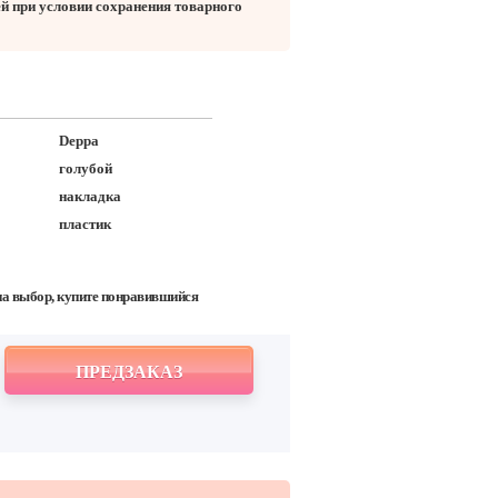
ей при условии сохранения товарного
Deppa
голубой
накладка
пластик
на выбор, купите понравившийся
ПРЕДЗАКАЗ