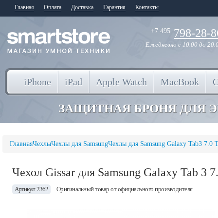
Главная
Оплата
Доставка
Гарантия
Контакты
798-28-8
+7 495
Ежедневно
с 10.00 до 20.
iPhone
iPad
Apple Watch
MacBook
ЗАЩИТНАЯ БРОНЯ ДЛЯ 
Главная
Чехлы
Чехлы для Samsung
Чехлы для Samsung Galaxy Tab3 7.0 
Чехол Gissar для Samsung Galaxy Tab 3 7
Артикул: 2362
Оригинальный товар от официального производителя