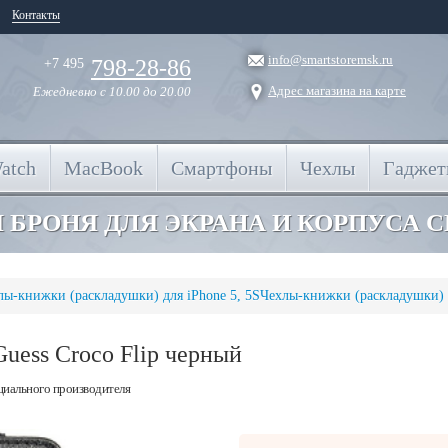
Контакты
info@smartstoremsk.ru
798-28-86
+7 495
Адрес магазина на карте
Ежедневно
с 10.00 до 20.00
atch
MacBook
Смартфоны
Чехлы
Гадже
 БРОНЯ ДЛЯ ЭКРАНА И КОРПУСА 
лы-книжки (раскладушки) для iPhone 5, 5S
Чехлы-книжки (раскладушки) д
Guess Croco Flip черный
циального производителя