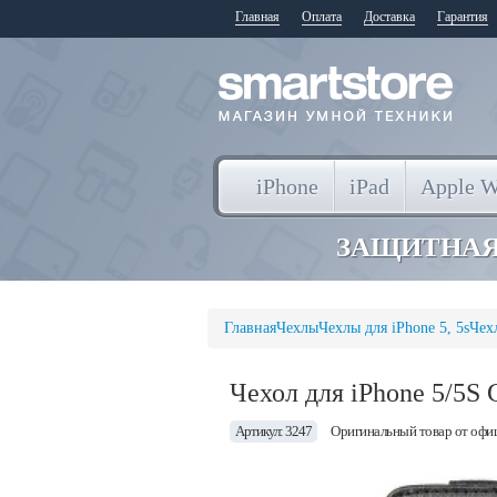
Главная
Оплата
Доставка
Гарантия
iPhone
iPad
Apple W
ЗАЩИТНАЯ
Главная
Чехлы
Чехлы для iPhone 5, 5s
Чех
Чехол для iPhone 5/5S 
Артикул: 3247
Оригинальный товар от офи