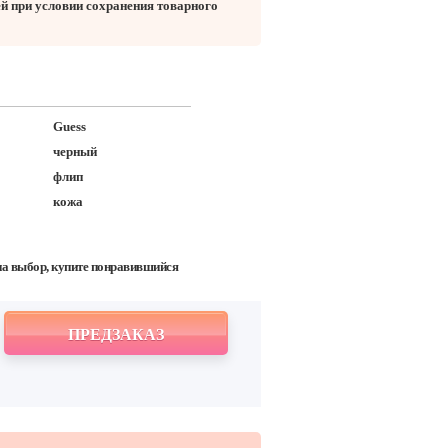
ей при условии сохранения товарного
Guess
черный
флип
кожа
на выбор, купите понравившийся
ПРЕДЗАКАЗ