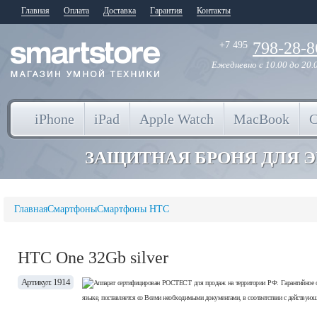
Главная
Оплата
Доставка
Гарантия
Контакты
798-28-8
+7 495
Ежедневно
с 10.00 до 20.
iPhone
iPad
Apple Watch
MacBook
ЗАЩИТНАЯ БРОНЯ ДЛЯ 
Главная
Смартфоны
Смартфоны HTC
HTC One 32Gb silver
Артикул: 1914
Аппарат сертифицирован РОСТЕСТ для продаж на территории РФ. Гарантийное об
языке, поставляется со Всеми необходимыми документами, в соответствии с действую