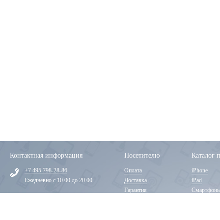
Контактная информация
Посетителю
Каталог 
+7 495 798-28-86
Оплата
iPhone
Ежедневно с 10.00 до 20.00
Доставка
iPad
Гарантия
Смартфон
г. Москва, пр-т Буденного,
Техподдержка
Наушники
д.53
Как проехать?
Услуги
Аксессуар
Контакты
Чехлы