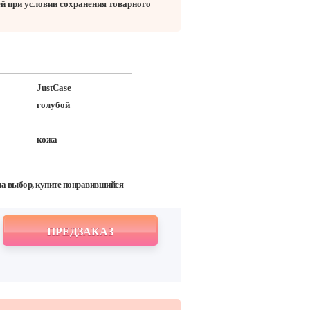
ей при условии сохранения товарного
JustCase
голубой
кожа
на выбор, купите понравившийся
ПРЕДЗАКАЗ