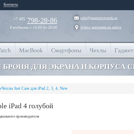
Контакты
info@smartstoremsk.ru
798-28-86
+7 495
Адрес магазина на карте
Ежедневно
с 10.00 до 20.00
atch
MacBook
Смартфоны
Чехлы
Гадже
 БРОНЯ ДЛЯ ЭКРАНА И КОРПУСА 
w
Чехлы Just Case для iPad 2, 3, 4, New
le iPad 4 голубой
циального производителя