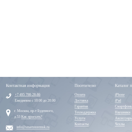
Контактная информация
Посетителю
Каталог 
+7 495 798-28-86
Оплата
iPhone
Ежедневно с 10.00 до 20.00
Доставка
iPad
Гарантия
Смартфон
г. Москва, пр-т Буденного,
Техподдержка
Наушники
д.53
Как проехать?
Услуги
Аксессуар
Контакты
Чехлы
info@smartstoremsk.ru