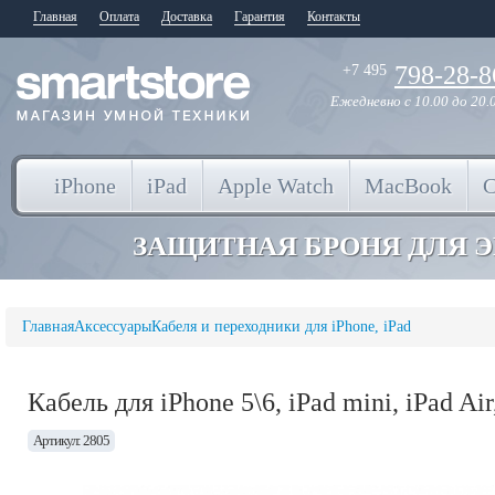
Главная
Оплата
Доставка
Гарантия
Контакты
798-28-8
+7 495
Ежедневно
с 10.00 до 20.
iPhone
iPad
Apple Watch
MacBook
ЗАЩИТНАЯ БРОНЯ ДЛЯ 
Главная
Аксессуары
Кабеля и переходники для iPhone, iPad
Кабель для iPhone 5\6, iPad mini, iPad A
Артикул: 2805