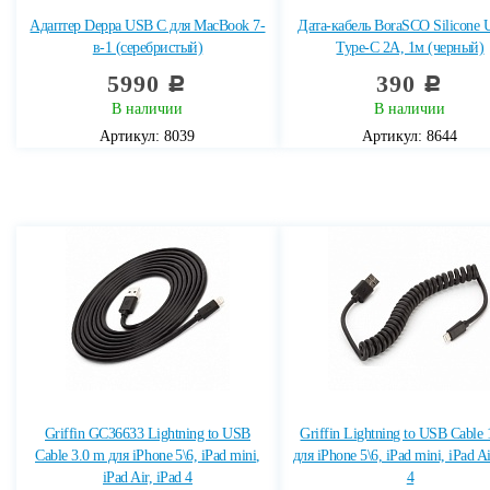
Адаптер Deppa USB C для MacBook 7-
Дата-кабель BoraSCO Silicone 
в-1 (серебристый)
Type-C 2А, 1м (черный)
5990
390
c
c
В наличии
В наличии
Артикул: 8039
Артикул: 8644
Griffin GC36633 Lightning to USB
Griffin Lightning to USB Cable 
Cable 3.0 m для iPhone 5\6, iPad mini,
для iPhone 5\6, iPad mini, iPad Ai
iPad Air, iPad 4
4