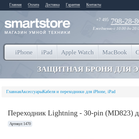
Главная
Оплата
Доставка
Гарантия
Контакты
798-28-8
+7 495
Ежедневно
с 10.00 до 20.
iPhone
iPad
Apple Watch
MacBook
ЗАЩИТНАЯ БРОНЯ ДЛЯ 
Главная
Аксессуары
Кабеля и переходники для iPhone, iPad
Переходник Lightning - 30-pin (MD823) для
Артикул: 1470