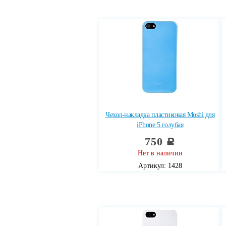
Чехол-накладка пластиковая Moshi для
iPhone 5 голубая
750
c
Нет в наличии
Артикул: 1428