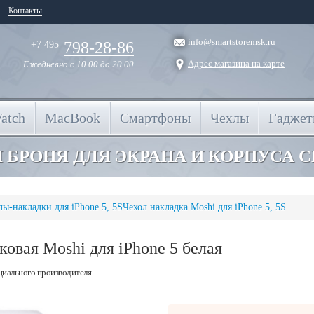
Контакты
info@smartstoremsk.ru
798-28-86
+7 495
Адрес магазина на карте
Ежедневно
с 10.00 до 20.00
atch
MacBook
Смартфоны
Чехлы
Гадже
 БРОНЯ ДЛЯ ЭКРАНА И КОРПУСА 
лы-накладки для iPhone 5, 5S
Чехол накладка Moshi для iPhone 5, 5S
овая Moshi для iPhone 5 белая
циального производителя