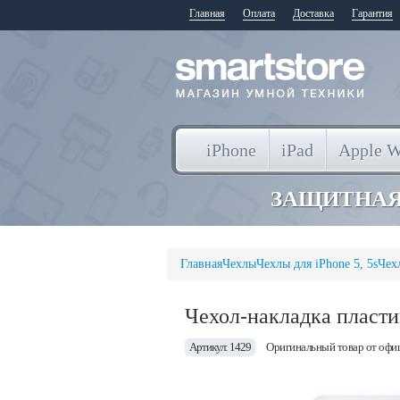
Главная
Оплата
Доставка
Гарантия
iPhone
iPad
Apple W
ЗАЩИТНАЯ
Главная
Чехлы
Чехлы для iPhone 5, 5s
Чех
Чехол-накладка пластик
Артикул: 1429
Оригинальный товар от офи