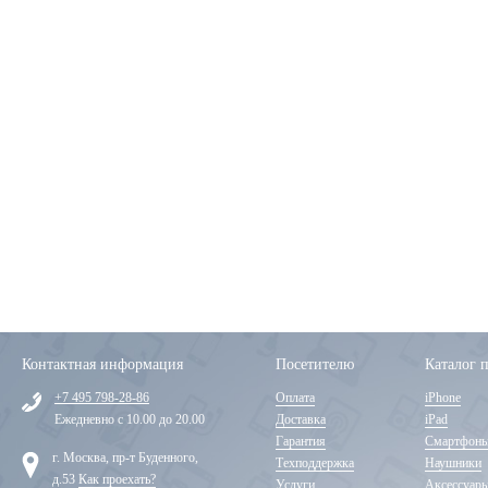
Контактная информация
Посетителю
Каталог 
+7 495 798-28-86
Оплата
iPhone
Ежедневно с 10.00 до 20.00
Доставка
iPad
Гарантия
Смартфон
г. Москва, пр-т Буденного,
Техподдержка
Наушники
д.53
Как проехать?
Услуги
Аксессуар