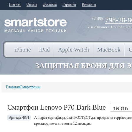
Главная
Оплата
Доставка
Гарантия
Контакты
798-28-8
+7 495
Ежедневно
с 10.00 до 20.
iPhone
iPad
Apple Watch
MacBook
ЗАЩИТНАЯ БРОНЯ ДЛЯ 
Главная
Смартфоны
Смартфон Lenovo P70 Dark Blue
Артикул: 4891
Аппарат сертифицирован РОСТЕСТ для продаж на территории 
производителя в течение 12 месяцев.