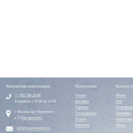
Контактная информация
Посетителю
Каталог 
+7 495 798-28-86
Оплата
iPhone
Ежедневно с 10.00 до 20.00
Доставка
iPad
Гарантия
Смартфон
г. Москва, пр-т Буденного,
Техподдержка
Наушники
д.53
Как проехать?
Услуги
Аксессуар
Контакты
Чехлы
info@smartstoremsk.ru