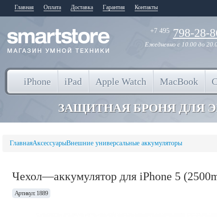
Главная
Оплата
Доставка
Гарантия
Контакты
798-28-8
+7 495
Ежедневно
с 10.00 до 20.
iPhone
iPad
Apple Watch
MacBook
ЗАЩИТНАЯ БРОНЯ ДЛЯ 
Главная
Аксессуары
Внешние универсальные аккумуляторы
Чехол—аккумулятор для iPhone 5 (2500
Артикул: 1889