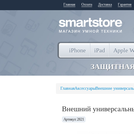
Главная
Оплата
Доставка
Гарантия
iPhone
iPad
Apple W
ЗАЩИТНАЯ
Главная
Аксессуары
Внешние универсаль
Внешний универсальны
Артикул: 2821