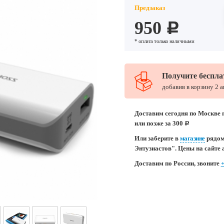
Предзаказ
950
c
* оплата только наличными
Получите беспла
добавив в корзину 2 
Доставим сегодня по Москве п
или позже за 300
c
Или заберите в
магазине
рядом
Энтузиастов". Цены на сайте 
Доставим по России, звоните
+