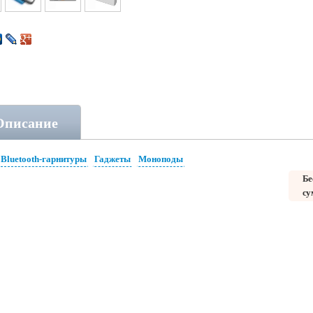
Описание
Bluetooth-гарнитуры
Гаджеты
Моноподы
Бе
су