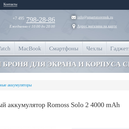
Контакты
info@smartstoremsk.ru
798-28-86
+7 495
Адрес магазина на карте
Ежедневно
с 10.00 до 20.00
atch
MacBook
Смартфоны
Чехлы
Гадже
 БРОНЯ ДЛЯ ЭКРАНА И КОРПУСА 
ные аккумуляторы
й аккумулятор Romoss Solo 2 4000 mAh