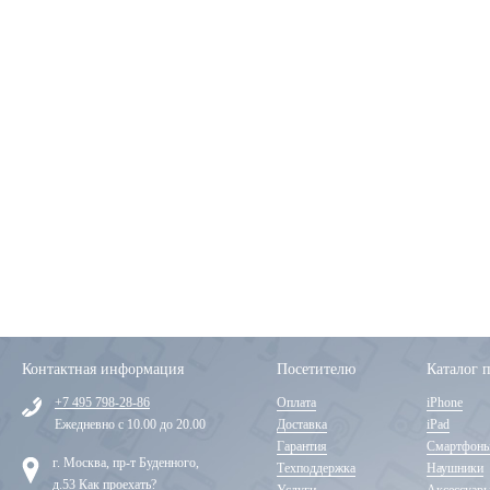
Контактная информация
Посетителю
Каталог 
+7 495 798-28-86
Оплата
iPhone
Ежедневно с 10.00 до 20.00
Доставка
iPad
Гарантия
Смартфон
г. Москва, пр-т Буденного,
Техподдержка
Наушники
д.53
Как проехать?