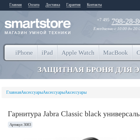
Главная
Оплата
Доставка
Гарантия
Контакты
798-28-8
+7 495
Ежедневно
с 10.00 до 20.
iPhone
iPad
Apple Watch
MacBook
ЗАЩИТНАЯ БРОНЯ ДЛЯ 
Главная
Аксессуары
Аксессуары
Аксессуары
Гарнитура Jabra Classic black универсал
Артикул: 3083