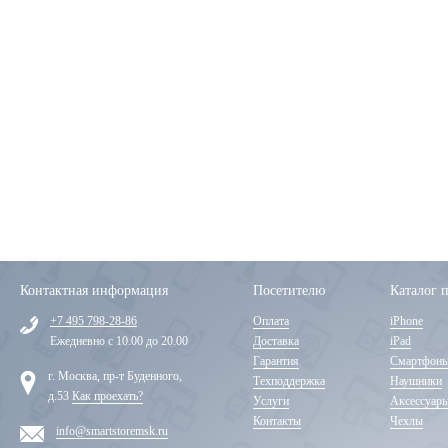
Контактная информация
Посетителю
Каталог 
+7 495 798-28-86
Оплата
iPhone
Ежедневно с 10.00 до 20.00
Доставка
iPad
Гарантия
Смартфон
г. Москва, пр-т Буденного,
Техподдержка
Наушники
д.53
Как проехать?
Услуги
Аксессуар
Контакты
Чехлы
info@smartstoremsk.ru