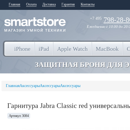
Главная
Оплата
Доставка
Гарантия
Контакты
798-28-8
+7 495
Ежедневно
с 10.00 до 20.
iPhone
iPad
Apple Watch
MacBook
ЗАЩИТНАЯ БРОНЯ ДЛЯ 
Главная
Аксессуары
Аксессуары
Аксессуары
Гарнитура Jabra Classic red универсальн
Артикул: 3084