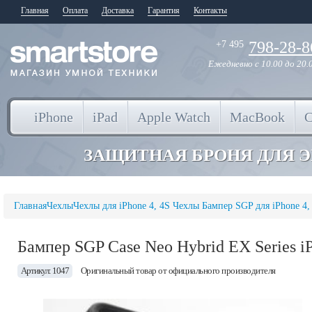
Главная
Оплата
Доставка
Гарантия
Контакты
798-28-8
+7 495
Ежедневно
с 10.00 до 20.
iPhone
iPad
Apple Watch
MacBook
ЗАЩИТНАЯ БРОНЯ ДЛЯ 
Главная
Чехлы
Чехлы для iPhone 4, 4S
Чехлы Бампер SGP для iPhone 4,
Бампер SGP Case Neo Hybrid EX Series i
Артикул: 1047
Оригинальный товар от официального производителя