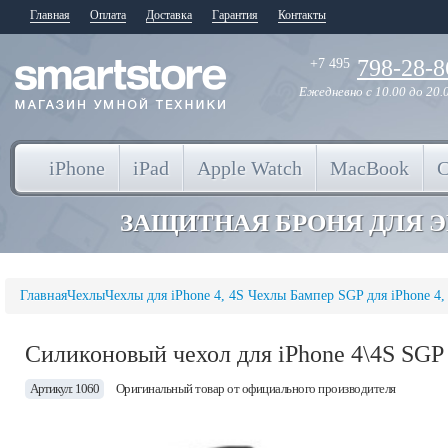
Главная
Оплата
Доставка
Гарантия
Контакты
798-28-8
+7 495
Ежедневно
с 10.00 до 20.
iPhone
iPad
Apple Watch
MacBook
ЗАЩИТНАЯ БРОНЯ ДЛЯ 
Главная
Чехлы
Чехлы для iPhone 4, 4S
Чехлы Бампер SGP для iPhone 4,
Силиконовый чехол для iPhone 4\4S SGP 
Артикул: 1060
Оригинальный товар от официального производителя