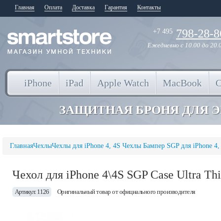
Главная
Оплата
Доставка
Гарантия
Контакты
798-28-8
+7 495
Ежедневно
с 10.00 до 20.
iPhone
iPad
Apple Watch
MacBook
ЗАЩИТНАЯ БРОНЯ ДЛЯ 
Главная
Чехлы
Чехлы для iPhone 4, 4S
Чехлы Бампер SGP для iPhone 4,
Чехол для iPhone 4\4S SGP Case Ultra Thin
Артикул: 1126
Оригинальный товар от официального производителя