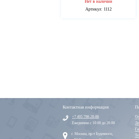
Нет в наличии
Артикул: 1112
Контактная информация
П
+7 495 798-28-86
Оп
Ежедневно с 10.00 до 20.00
До
Га
г. Москва, пр-т Буденного,
Те