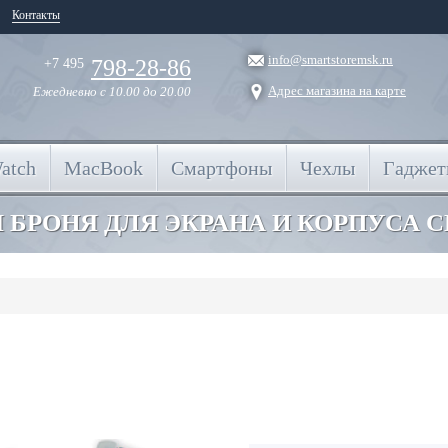
Контакты
info@smartstoremsk.ru
798-28-86
+7 495
Адрес магазина на карте
Ежедневно
с 10.00 до 20.00
atch
MacBook
Смартфоны
Чехлы
Гадже
 БРОНЯ ДЛЯ ЭКРАНА И КОРПУСА 