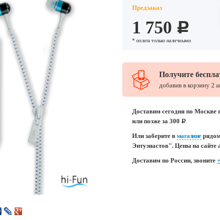
Предзаказ
1 750
c
* оплата только наличными
Получите беспла
добавив в корзину 2 
Доставим сегодня по Москве п
или позже за 300
c
Или заберите в
магазине
рядом
Энтузиастов". Цены на сайте 
Доставим по России, звоните
+