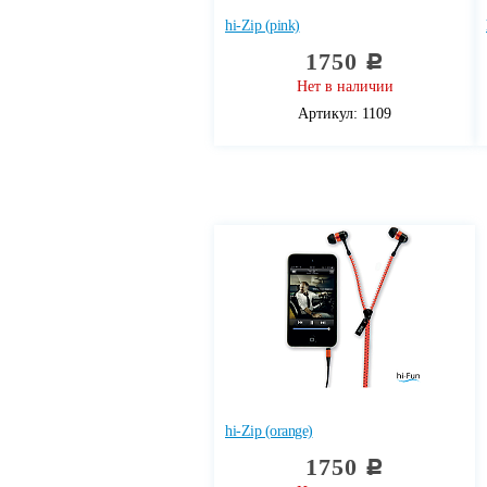
hi-Zip (pink)
1750
c
Нет в наличии
Артикул: 1109
hi-Zip (orange)
1750
c