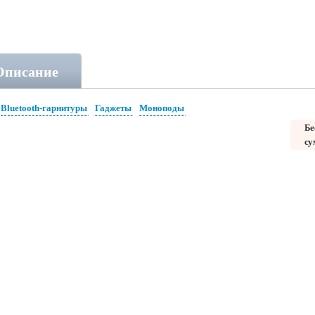
Описание
Bluetooth-гарнитуры
Гаджеты
Моноподы
Бе
су