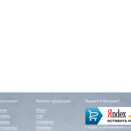
осетителю
Каталог продукции
Нравится Магазин?
лата
iPhone
ставка
iPad
рантия
Смартфоны
Следите за обновлениями в соц
хподдержка
Наушники